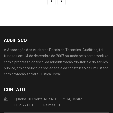
AUDIFISCO
A Associação dos Auditores Fiscais do Tocantins, Audifisco, foi
fundada em 14 de dezembro de 2007 pautada pelo compromisso
com o progresso do fisco, da administração tributária e do serviço
público, em benefício da sociedade e da construção de um Estado
com proteção social e Justiça Fiscal.
CONTATO
Quadra 103 Norte, Rua NO 11 Lt. 34, Centro
CEP: 77.001-036 - Palmas-TO