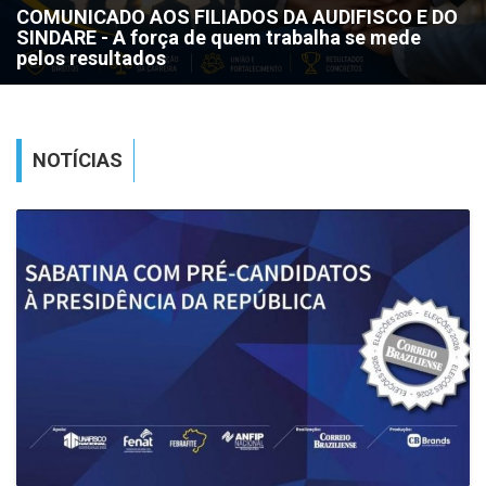
DOS DA AUDIFISCO E DO
Governo antecipa pagame
em trabalha se mede
julho e do 13º dos aniver
ASSOCIE-SE
feira, 24
COLUNA SOCIAL
NOTÍCIAS
CONTATO