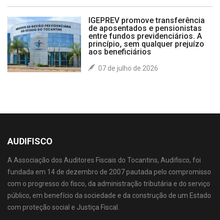
IGEPREV promove transferência
de aposentados e pensionistas
entre fundos previdenciários. A
princípio, sem qualquer prejuízo
aos beneficiários
07 de julho de 2026
AUDIFISCO
A Associação dos Auditores Fiscais do Tocantins, Audifisco, foi
fundada em 14 de dezembro de 2007 pautada pelo compromisso
com o progresso do fisco, da administração tributária e do serviço
público, em benefício da sociedade e da construção de um Estado
com proteção social e Justiça Fiscal.