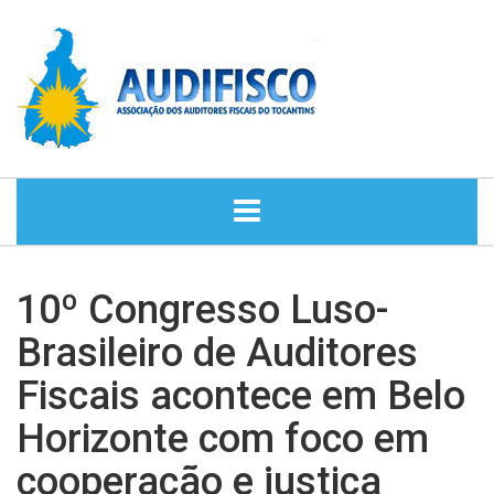
HOME
10º Congresso Luso-
NOTÍCIAS
Brasileiro de Auditores
Fiscais acontece em Belo
DIRETORIA
Horizonte com foco em
HISTÓRIA
cooperação e justiça
ASSESSORIA JURÍDICA