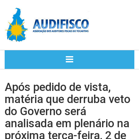
HOME
Após pedido de vista,
NOTÍCIAS
matéria que derruba veto
do Governo será
DIRETORIA
analisada em plenário na
HISTÓRIA
próxima terça-feira, 2 de
ASSESSORIA JURÍDICA