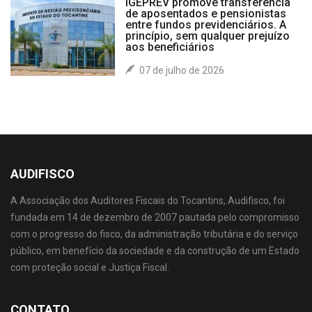
IGEPREV promove transferência
de aposentados e pensionistas
entre fundos previdenciários. A
princípio, sem qualquer prejuízo
aos beneficiários
07 de julho de 2026
AUDIFISCO
A Associação dos Auditores Fiscais do Tocantins, Audifisco, foi
fundada em 14 de dezembro de 2007 pautada pelo compromisso
com o progresso do fisco, da administração tributária e do serviço
público, em benefício da sociedade e da construção de um Estado
com proteção social e Justiça Fiscal.
CONTATO