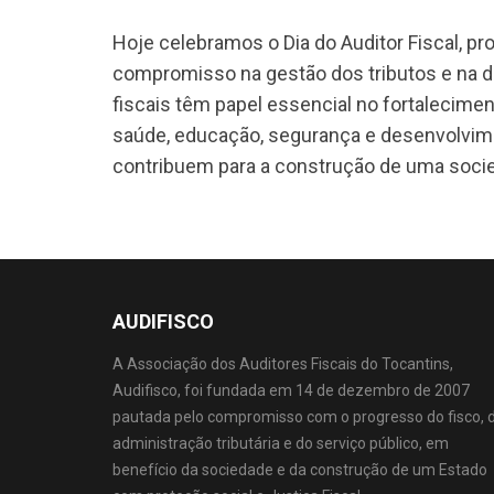
Hoje celebramos o Dia do Auditor Fiscal, pr
compromisso na gestão dos tributos e na def
fiscais têm papel essencial no fortalecimen
saúde, educação, segurança e desenvolvime
contribuem para a construção de uma socied
AUDIFISCO
A Associação dos Auditores Fiscais do Tocantins,
Audifisco, foi fundada em 14 de dezembro de 2007
pautada pelo compromisso com o progresso do fisco, 
administração tributária e do serviço público, em
benefício da sociedade e da construção de um Estado