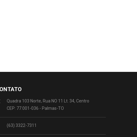
ONTATO
Quadra 103 Norte, Rua NO 11 Lt. 34, Centro
CEP: 77.001-036 - Palmas-TO
(63) 3322-7311