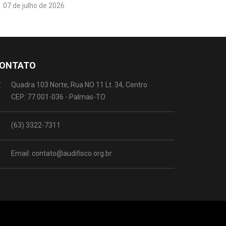
07 de julho de 2026
ONTATO
Quadra 103 Norte, Rua NO 11 Lt. 34, Centro
CEP: 77.001-036 - Palmas-TO
(63) 3322-7311
Email: contato@audifisco.org.br