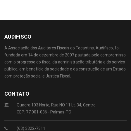
AUDIFISCO
A Associação dos Auditores Fiscais do Tocantins, Audifisco, foi
fundada em 14 de dezembro de 2007 pautada pelo compromisso
com o progresso do fisco, da administração tributária e do serviço
público, em benefício da sociedade e da construção de um Estado
com proteção social e Justiça Fiscal.
CONTATO
Quadra 103 Norte, Rua NO 11 Lt. 34, Centro
CEP: 77.001-036 - Palmas-TO
(63) 3322-7311