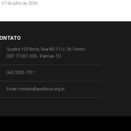
07 de julho de 2026
ONTATO
Quadra 103 Norte, Rua NO 11 Lt. 34, Centro
CEP: 77.001-036 - Palmas-TO
(63) 3322-7311
Email: contato@audifisco.org.br