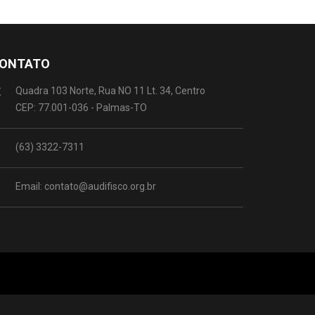
ONTATO
Quadra 103 Norte, Rua NO 11 Lt. 34, Centro
CEP: 77.001-036 - Palmas-TO
(63) 3322-7311
Email: contato@audifisco.org.br