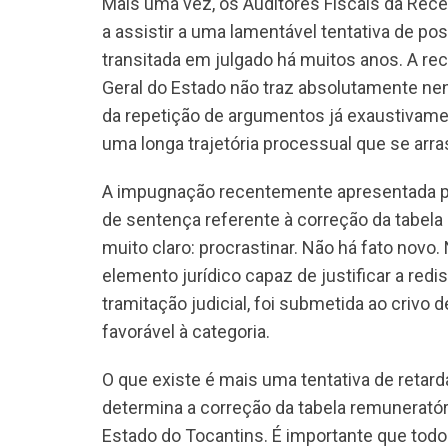
Mais uma vez, os Auditores Fiscais da Rece
a assistir a uma lamentável tentativa de p
transitada em julgado há muitos anos. A r
Geral do Estado não traz absolutamente nen
da repetição de argumentos já exaustivamen
uma longa trajetória processual que se arr
A impugnação recentemente apresentada pe
de sentença referente à correção da tabel
muito claro: procrastinar. Não há fato nov
elemento jurídico capaz de justificar a re
tramitação judicial, foi submetida ao crivo 
favorável à categoria.
O que existe é mais uma tentativa de retar
determina a correção da tabela remuneratór
Estado do Tocantins. É importante que tod