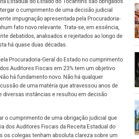
ita Estadual do Estado do Tocantins são obrigados
ostergar o cumprimento de uma decisão judicial
ecente impugnação apresentada pela Procuradoria-
hum fato novo relevante. Trata-se, em essência,
te debatidos, analisados e rejeitados ao longo de
asta há quase duas décadas.
la Procuradoria-Geral do Estado no cumprimento
a dos Auditores Fiscais em 23% tem um objetivo
o. Não há fundamento novo. Não há qualquer
discussão de uma matéria que atravessou anos de
de diversas instâncias e resultou em decisão
dar o cumprimento de uma obrigação judicial que
ia dos Auditores Fiscais da Receita Estadual do
os os colegas tenham absoluta clareza sobre um