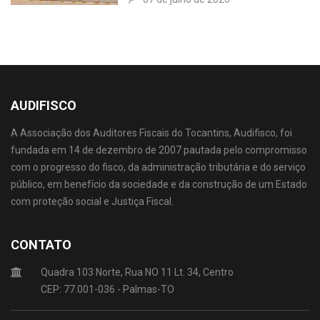
AUDIFISCO
A Associação dos Auditores Fiscais do Tocantins, Audifisco, foi
fundada em 14 de dezembro de 2007 pautada pelo compromisso
com o progresso do fisco, da administração tributária e do serviço
público, em benefício da sociedade e da construção de um Estado
com proteção social e Justiça Fiscal.
CONTATO
Quadra 103 Norte, Rua NO 11 Lt. 34, Centro
CEP: 77.001-036 - Palmas-TO