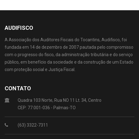
AUDIFISCO
A Associação dos Auditores Fiscais do Tocantins, Audifisco, foi
fundada em 14 de dezembro de 2007 pautada pelo compromisso
com o progresso do fisco, da administração tributária e do serviço
público, em benefício da sociedade e da construção de um Estado
com proteção social e Justiça Fiscal.
CONTATO
Quadra 103 Norte, Rua NO 11 Lt. 34, Centro
CEP: 77.001-036 - Palmas-TO
(63) 3322-7311