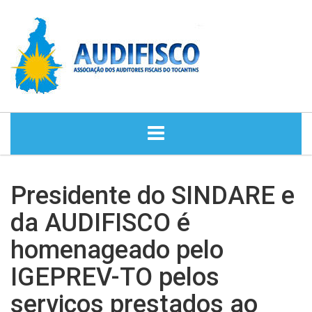
HOME
Presidente do SINDARE e
NOTÍCIAS
da AUDIFISCO é
homenageado pelo
DIRETORIA
IGEPREV-TO pelos
HISTÓRIA
serviços prestados ao
ASSESSORIA JURÍDICA