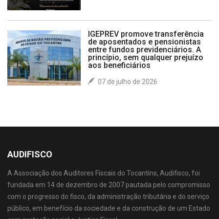
IGEPREV promove transferência
de aposentados e pensionistas
entre fundos previdenciários. A
princípio, sem qualquer prejuízo
aos beneficiários
07 de julho de 2026
AUDIFISCO
A Associação dos Auditores Fiscais do Tocantins, Audifisco, foi
fundada em 14 de dezembro de 2007 pautada pelo compromisso
com o progresso do fisco, da administração tributária e do serviço
público, em benefício da sociedade e da construção de um Estado