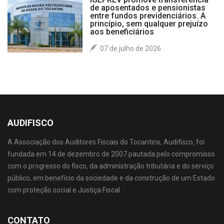
de aposentados e pensionistas
entre fundos previdenciários. A
princípio, sem qualquer prejuízo
aos beneficiários
07 de julho de 2026
AUDIFISCO
A Associação dos Auditores Fiscais do Tocantins, Audifisco, foi
fundada em 14 de dezembro de 2007 pautada pelo compromisso
com o progresso do fisco, da administração tributária e do serviço
público, em benefício da sociedade e da construção de um Estado
com proteção social e Justiça Fiscal.
CONTATO