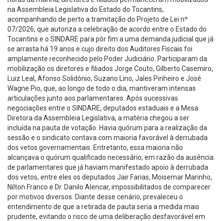
na Assembleia Legislativa do Estado do Tocantins,
acompanhando de perto a tramitação do Projeto de Lei nº
07/2026, que autoriza a celebração de acordo entre o Estado do
Tocantins e o SINDARE para pôr fim a uma demanda judicial que já
se arrasta há 19 anos e cujo direito dos Auditores Fiscais foi
amplamente reconhecido pelo Poder Judiciário. Participaram da
mobilização os diretores e filiados Jorge Couto, Gilberto Casemiro,
Luiz Leal, Afonso Solidônio, Suzano Lino, Jales Pinheiro e José
Wagne Pio, que, ao longo de todo o dia, mantiveram intensas
articulações junto aos parlamentares. Após sucessivas
negociações entre o SINDARE, deputados estaduais e a Mesa
Diretora da Assembleia Legislativa, a matéria chegou a ser
incluída na pauta de votação. Havia quórum para a realização da
sessão e o sindicato contava com maioria favorável à derrubada
dos vetos governamentais. Entretanto, essa maioria não
alcançava o quórum qualificado necessário, em razão da ausência
de parlamentares que já haviam manifestado apoio à derrubada
dos vetos, entre eles os deputados Jair Farias, Moisemar Marinho,
Nilton Franco e Dr. Danilo Alencar, impossibilitados de comparecer
por motivos diversos. Diante desse cenário, prevaleceu o
entendimento de que a retirada de pauta seria a medida mais
prudente, evitando o risco de uma deliberação desfavorável em