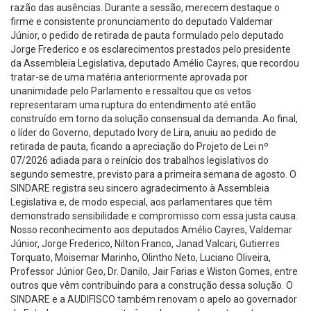
razão das ausências. Durante a sessão, merecem destaque o
firme e consistente pronunciamento do deputado Valdemar
Júnior, o pedido de retirada de pauta formulado pelo deputado
Jorge Frederico e os esclarecimentos prestados pelo presidente
da Assembleia Legislativa, deputado Amélio Cayres, que recordou
tratar-se de uma matéria anteriormente aprovada por
unanimidade pelo Parlamento e ressaltou que os vetos
representaram uma ruptura do entendimento até então
construído em torno da solução consensual da demanda. Ao final,
o líder do Governo, deputado Ivory de Lira, anuiu ao pedido de
retirada de pauta, ficando a apreciação do Projeto de Lei nº
07/2026 adiada para o reinício dos trabalhos legislativos do
segundo semestre, previsto para a primeira semana de agosto. O
SINDARE registra seu sincero agradecimento à Assembleia
Legislativa e, de modo especial, aos parlamentares que têm
demonstrado sensibilidade e compromisso com essa justa causa.
Nosso reconhecimento aos deputados Amélio Cayres, Valdemar
Júnior, Jorge Frederico, Nilton Franco, Janad Valcari, Gutierres
Torquato, Moisemar Marinho, Olintho Neto, Luciano Oliveira,
Professor Júnior Geo, Dr. Danilo, Jair Farias e Wiston Gomes, entre
outros que vêm contribuindo para a construção dessa solução. O
SINDARE e a AUDIFISCO também renovam o apelo ao governador