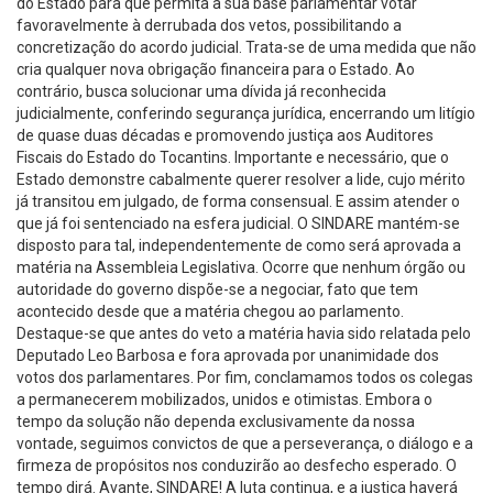
do Estado para que permita à sua base parlamentar votar
favoravelmente à derrubada dos vetos, possibilitando a
concretização do acordo judicial. Trata-se de uma medida que não
cria qualquer nova obrigação financeira para o Estado. Ao
contrário, busca solucionar uma dívida já reconhecida
judicialmente, conferindo segurança jurídica, encerrando um litígio
de quase duas décadas e promovendo justiça aos Auditores
Fiscais do Estado do Tocantins. Importante e necessário, que o
Estado demonstre cabalmente querer resolver a lide, cujo mérito
já transitou em julgado, de forma consensual. E assim atender o
que já foi sentenciado na esfera judicial. O SINDARE mantém-se
disposto para tal, independentemente de como será aprovada a
matéria na Assembleia Legislativa. Ocorre que nenhum órgão ou
autoridade do governo dispõe-se a negociar, fato que tem
acontecido desde que a matéria chegou ao parlamento.
Destaque-se que antes do veto a matéria havia sido relatada pelo
Deputado Leo Barbosa e fora aprovada por unanimidade dos
votos dos parlamentares. Por fim, conclamamos todos os colegas
a permanecerem mobilizados, unidos e otimistas. Embora o
tempo da solução não dependa exclusivamente da nossa
vontade, seguimos convictos de que a perseverança, o diálogo e a
firmeza de propósitos nos conduzirão ao desfecho esperado. O
tempo dirá. Avante, SINDARE! A luta continua, e a justiça haverá