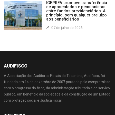
IGEPREV promove transferência
de aposentados e pensionistas
entre fundos previdenciários. A
princípio, sem qualquer prejuízo
aos beneficiários
07 de julho de 2026
AUDIFISCO
A Associação dos Auditores Fiscais do Tocantins, Audifisco, foi
fundada em 14 de dezembro de 2007 pautada pelo compromisso
com o progresso do fisco, da administração tributária e do serviço
público, em benefício da sociedade e da construção de um Estado
com proteção social e Justiça Fiscal.