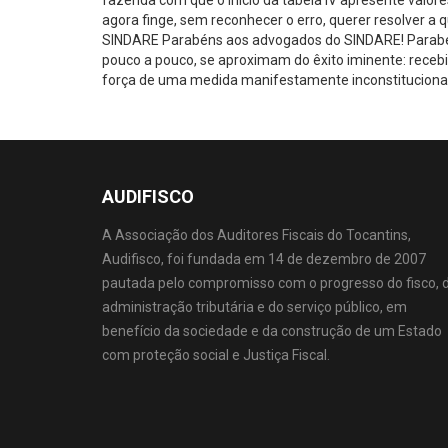
fazenda com que o início da tabela IV apresente valores 
agora finge, sem reconhecer o erro, querer resolver a 
SINDARE Parabéns aos advogados do SINDARE! Parabéns
pouco a pouco, se aproximam do êxito iminente: recebi
força de uma medida manifestamente inconstitucional; e
AUDIFISCO
A Associação dos Auditores Fiscais do Tocantins,
Audifisco, foi fundada em 14 de dezembro de 2007
pautada pelo compromisso com o progresso do fisco, 
administração tributária e do serviço público, em
benefício da sociedade e da construção de um Estado
com proteção social e Justiça Fiscal.