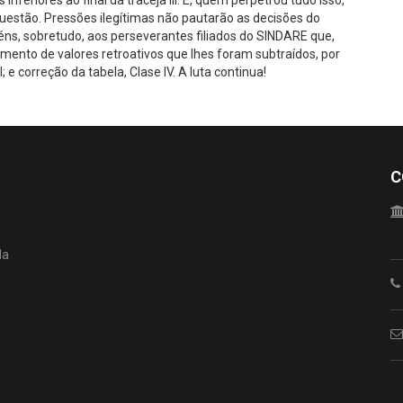
inferiores ao final da traceja III. E, quem perpetrou tudo isso,
questão. Pressões ilegítimas não pautarão as decisões do
, sobretudo, aos perseverantes filiados do SINDARE que,
mento de valores retroativos que lhes foram subtraídos, por
 correção da tabela, Clase IV. A luta continua!
C
da