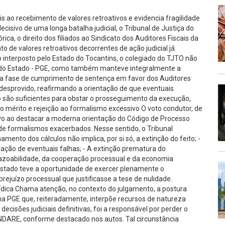
is ao recebimento de valores retroativos e evidencia fragilidade
isivo de uma longa batalha judicial, o Tribunal de Justiça do
ca, o direito dos filiados ao Sindicato dos Auditores Fiscais da
 de valores retroativos decorrentes de ação judicial já
o interposto pelo Estado do Tocantins, o colegiado do TJTO não
l do Estado - PGE, como também manteve integralmente a
 da fase de cumprimento de sentença em favor dos Auditores
i desprovido, reafirmando a orientação de que eventuais
o são suficientes para obstar o prosseguimento da execução,
o mérito e rejeição ao formalismo excessivo O voto condutor, de
sivo ao destacar a moderna orientação do Código de Processo
o de formalismos exacerbados. Nesse sentido, o Tribunal
mento dos cálculos não implica, por si só, a extinção do feito; -
ção de eventuais falhas; - A extinção prematura do
razoabilidade, da cooperação processual e da economia
Estado teve a oportunidade de exercer plenamente o
rejuízo processual que justificasse a tese de nulidade.
rídica Chama atenção, no contexto do julgamento, a postura
ma PGE que, reiteradamente, interpõe recursos de natureza
cisões judiciais definitivas, foi a responsável por perder o
NDARE, conforme destacado nos autos. Tal circunstância