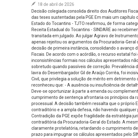
18 de abril de 2026
Decisão colegiada consolida direito dos Auditores Fisca
das teses sustentadas pela PGE Em mais um capítulo dec
Estado do Tocantins - TJTO reafirmou, de forma categóri
Receita Estadual do Tocantins - SINDARE ao recebimento
transitada em julgado. Ao julgar Agravo de Instrument
apenas rejeitou os argumentos da Procuradoria-Gera
decisão de primeira instância, consolidando o avanço
Fiscais. De acordo com o acórdão, o recurso estatal fo
inconsistências formais nos cálculos apresentados nã
sobretudo quando passíveis de correção. Prevalência d
lavra do Desembargador Gil de Araújo Corrêa, foi inci
Civil, que privilegia a solução de mérito em detriment
reconheceu que: - A ausência ou insuficiência de detalha
Deve-se oportunizar à parte a emenda ou complementa
cumprimento de sentença afrontaria os princípios da 
processual. A decisão também ressalta que o próprio 
contraditório e a ampla defesa, não havendo qualquer p
Contradição da PGE expõe fragilidade da estratégia ju
contraditória da Procuradoria-Geral do Estado. A mes
claramente protelatória, retardando o cumprimento de de
prazo para impugnar os cálculos apresentados pelo SI