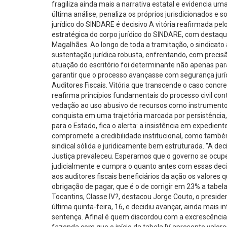
fragiliza ainda mais a narrativa estatal e evidencia 
última análise, penaliza os próprios jurisdicionados e 
jurídico do SINDARE é decisivo A vitória reafirmada pe
estratégica do corpo jurídico do SINDARE, com destaque
Magalhães. Ao longo de toda a tramitação, o sindicato
sustentação jurídica robusta, enfrentando, com precis
atuação do escritório foi determinante não apenas p
garantir que o processo avançasse com segurança juríd
Auditores Fiscais. Vitória que transcende o caso conc
reafirma princípios fundamentais do processo civil co
vedação ao uso abusivo de recursos como instrumento 
conquista em uma trajetória marcada por persistência, 
para o Estado, fica o alerta: a insistência em expedient
compromete a credibilidade institucional, como també
sindical sólida e juridicamente bem estruturada. "A deci
Justiça prevaleceu. Esperamos que o governo se ocupe
judicialmente e cumpra o quanto antes com essas decisõ
aos auditores fiscais beneficiários da ação os valore
obrigação de pagar, que é o de corrigir em 23% a tabel
Tocantins, Classe IV?, destacou Jorge Couto, o presid
última quinta-feira, 16, e decidiu avançar, ainda mais
sentença. Afinal é quem discordou com a excrescência