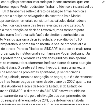
uma condução processual marcada por inconsistências, que, em
sobrecarrega o Poder Judiciário. Trabalho técnico e incansável do
lo TJTO também é reflexo direto da atuação firme, técnica e
 para a equipe de advogados do escritório Ítalo Maciel
 apresentou memoriais consistentes, cálculos detalhados e
ão técnica, cada uma das teses levantadas pelo Estado. A
ara a manutenção da decisão favorável, mas também para
ica rumo à efetiva satisfação do direito reconhecido aos
reto Mais do que uma decisão isolada, o acórdão do TJTO
ntemporâneo: a primazia do mérito, a boa-fé processual e a
de atraso. Para os filiados ao SINDARE, trata-se de mais uma
organização institucional e confiança no Poder Judiciário. Já
es protelatórios, verdadeiras chicanas jurídicas, não apenas
m se mostra, reiteradamente, ineficaz diante de uma atuação
são é clara. O direito está reconhecido. E, mais uma vez, a
 de resolver os problemas apontados, já sentenciados
es judiciais, tanto na obrigação de pagar, que é o de ressarcir
s que lhes foram pagos a menor desde o ano de 2007, quanto na
a dos Auditores Fiscais da Receita Estadual do Estado do
ente do SINDARE. A diretoria do SINDARE esteve reunida na
 intensamente, na luta pela efetivação dos cumprimentos de
 do reajuste diferenciado de 23%, que deformou a tabela,