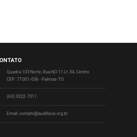
ONTATO
Quadra 103 Norte, Rua NO 11 Lt. 34, Centro
CEP: 77.001-036 - Palmas-TO
(63) 3322-7311
Email: contato@audifisco.org.br